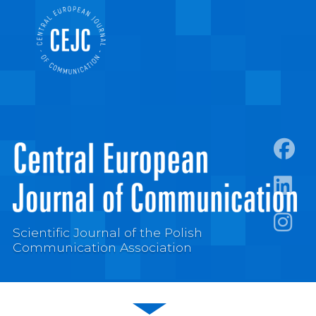
https:
https:/
Scientific Journal of the Polish
https:
Communication Association