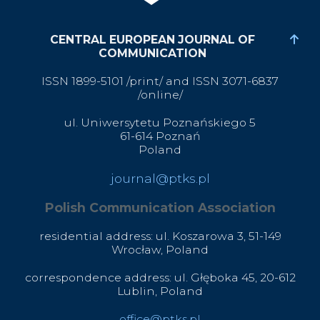
CENTRAL EUROPEAN JOURNAL OF
COMMUNICATION
ISSN 1899-5101 /print/ and ISSN 3071-6837
/online/
ul. Uniwersytetu Poznańskiego 5
61-614 Poznań
Poland
journal@ptks.pl
Polish Communication Association
residential address: ul. Koszarowa 3,
51-149
Wrocław,
Poland
correspondence address: ul. Głęboka 45, 20-612
Lublin, Poland
office@ptks.pl